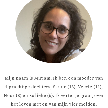
C
H
T
N
A
V
Mijn naam is Miriam. Ik ben een moeder van
I
4 prachtige dochters, Sanne (13), Veerle (11),
G
Noor (8) en Sofieke (6). Ik vertel je graag over
het leven met en van mijn vier meiden,