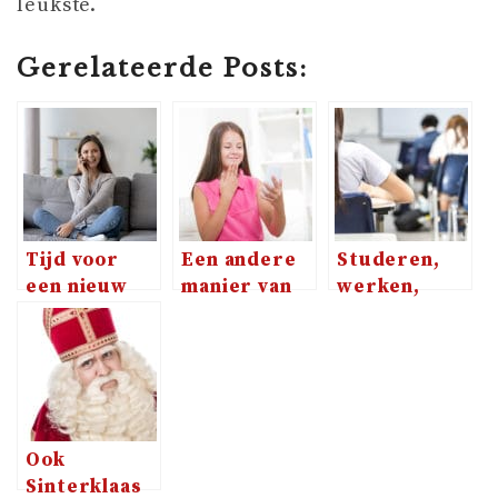
leukste.
Gerelateerde Posts:
Tijd voor
Een andere
Studeren,
een nieuw
manier van
werken,
abonnement
communiceren
ondernemen
om extra
met je kind
en moeder
veel te
zijn
kunnen
kletsen!
Ook
Sinterklaas