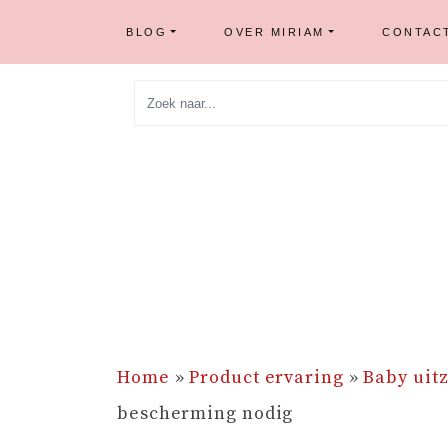
BLOG
OVER MIRIAM
CONTAC
Skip
to
content
Home
»
Product ervaring
»
Baby uitz
bescherming nodig