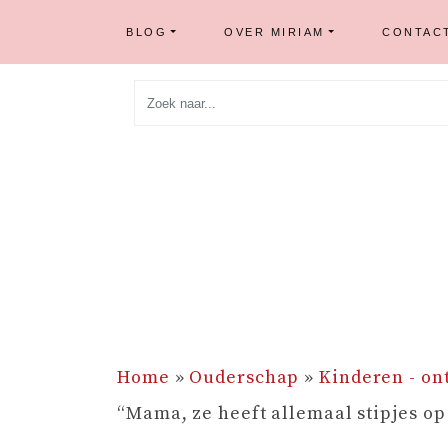
BLOG
OVER MIRIAM
CONTAC
Skip
to
content
Home
»
Ouderschap
»
Kinderen - on
“Mama, ze heeft allemaal stipjes op