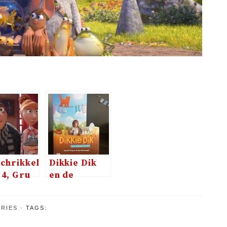
chrikkelijke
Dikkie Dik
 4, Gru
en de
erug
verdwenen
knuffel
ERIES
TAGS: