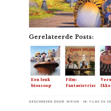
Gerelateerde Posts:
Een leuk
Film:
Vers
bioscoop
Fantasievriendjes
Ikke
uitje met de
of If van
is t
oudste twee
Universal
GESCHREVEN DOOR:
MIRIAM
IN:
FILMS EN S