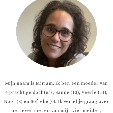
H
T
N
A
V
I
Mijn naam is Miriam. Ik ben een moeder van
G
4 prachtige dochters, Sanne (13), Veerle (11),
A
Noor (8) en Sofieke (6). Ik vertel je graag over
het leven met en van mijn vier meiden,