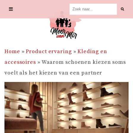
Skip
to
content
Home
»
Product ervaring
»
Kleding en
accessoires
»
Waarom schoenen kiezen soms
voelt als het kiezen van een partner