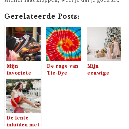
sneller laat kloppen, weet je dat je goed zit.
Gerelateerde Posts:
Mijn
De rage van
Mijn
favoriete
Tie-Dye
eeuwige
jongensschoenen
identieke
jurkjes
zoektocht
De lente
inluiden met