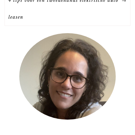
4 tips voor een tweedehands elektrische auto
R
leasen
I
C
H
T
N
A
V