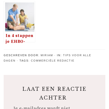
reisverzekering
stroom? Ja!
nieuwe
(her)ontdekken
hypotheek
gunstig voor
je is?
In 4 stappen
je EHBO-
cursus
geregeld en
GESCHREVEN DOOR:
MIRIAM
IN:
TIPS VOOR ALLE
vergoed
DAGEN
TAGS:
COMMERCIËLE REDACTIE
door je
zorgverzekering
LAAT EEN REACTIE
ACHTER
Je e-mailadres wordt niet