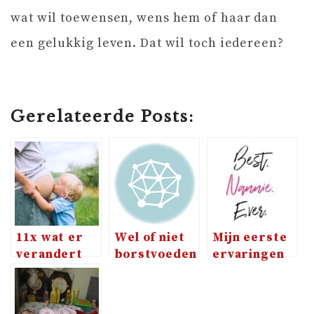
wat wil toewensen, wens hem of haar dan
een gelukkig leven. Dat wil toch iedereen?
Gerelateerde Posts:
11x wat er
Wel of niet
Mijn eerste
verandert
borstvoeden
ervaringen
bij het
in het
met kleine
krijgen van
openbaar?
kinderen
een tweede