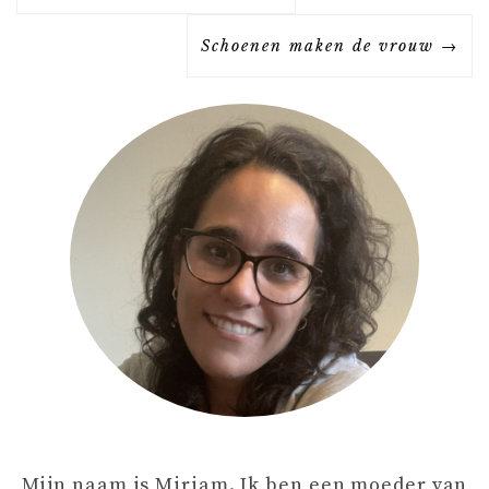
E
Schoenen maken de vrouw
R
I
C
H
T
N
A
Mijn naam is Miriam. Ik ben een moeder van