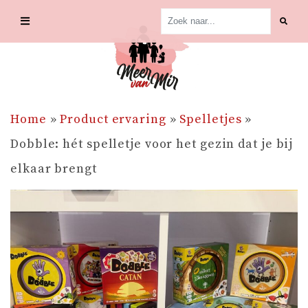
Skip
to
content
Home
»
Product ervaring
»
Spelletjes
»
Dobble: hét spelletje voor het gezin dat je bij
elkaar brengt