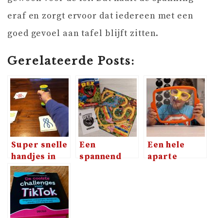
eraf en zorgt ervoor dat iedereen met een
goed gevoel aan tafel blijft zitten.
Gerelateerde Posts:
Super snelle
Een
Een hele
handjes in
spannend
aparte
Jungle speed
avontuur in
manier van
het land van
tekenen
de dino’s!