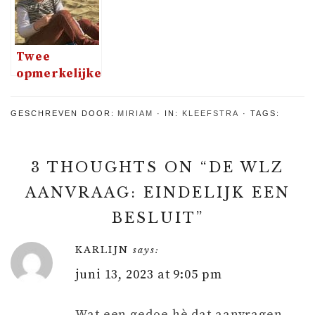
Twee
opmerkelijke
eerste
reacties na
GESCHREVEN DOOR:
MIRIAM
IN:
KLEEFSTRA
TAGS:
de diagnose
van Noor
3 THOUGHTS ON “
DE WLZ
AANVRAAG: EINDELIJK EEN
BESLUIT
”
KARLIJN
says:
juni 13, 2023 at 9:05 pm
Wat een gedoe hè dat aanvragen.