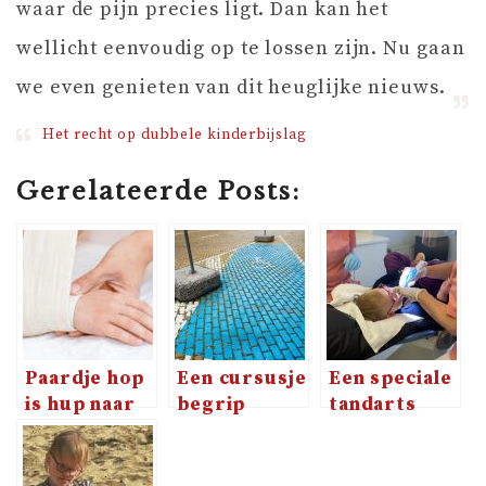
waar de pijn precies ligt. Dan kan het
wellicht eenvoudig op te lossen zijn. Nu gaan
we even genieten van dit heuglijke nieuws.
Het recht op dubbele kinderbijslag
Gerelateerde Posts:
Paardje hop
Een cursusje
Een speciale
is hup naar
begrip
tandarts
de eerste
tonen is
voor Noor
hulp
soms
broodnodig