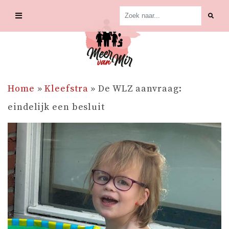
Skip
to
content
Home
»
Kleefstra
»
De WLZ aanvraag:
eindelijk een besluit