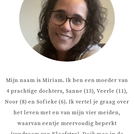
C
H
T
N
A
Mijn naam is Miriam. Ik ben een moeder van
V
4 prachtige dochters, Sanne (13), Veerle (11),
I
Noor (8) en Sofieke (6). Ik vertel je graag over
het leven met en van mijn vier meiden,
G
waarvan eentje meervoudig beperkt