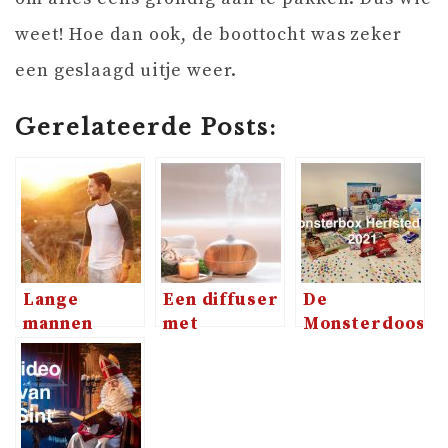
weet! Hoe dan ook, de boottocht was zeker
een geslaagd uitje weer.
Gerelateerde Posts:
Lange
Een diffuser
De
mannen
met
Monsterdoos
hebben
etherische
heet nu
langere
olie, wat is
Monsterbox!
armen: dit
dat
zijn mijn
eigenlijk?
shoptips