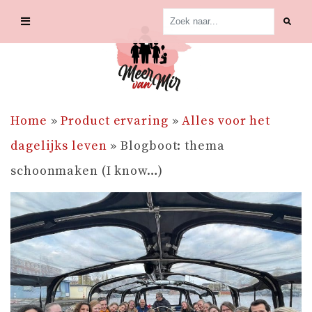
Skip
to
content
Home
»
Product ervaring
»
Alles voor het
dagelijks leven
»
Blogboot: thema
schoonmaken (I know…)