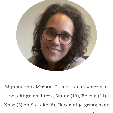
C
H
T
N
A
V
Mijn naam is Miriam. Ik ben een moeder van
I
4 prachtige dochters, Sanne (13), Veerle (11),
G
Noor (8) en Sofieke (6). Ik vertel je graag over