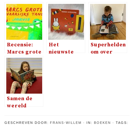
Recensie:
Het
Superhelden
Marcs grote
nieuwste
om over
gevaarlijke
flapjesboek
voor te
tanden
Nijntjes
lezen
verjaardag
Samen de
wereld
ontdekken
GESCHREVEN DOOR:
FRANS-WILLEM
IN:
BOEKEN
TAGS: