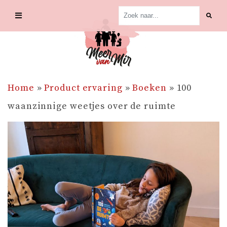
Skip
to
content
Home
»
Product ervaring
»
Boeken
»
100
waanzinnige weetjes over de ruimte