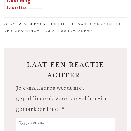
Gastblog
Lisette –
Pijnstilling
bij de
GESCHREVEN DOOR:
LISETTE
IN:
GASTBLOGS VAN EEN
bevalling
VERLOSKUNDIGE
TAGS:
ZWANGERSCHAP
LAAT EEN REACTIE
ACHTER
Je e-mailadres wordt niet
gepubliceerd.
Vereiste velden zijn
gemarkeerd met
*