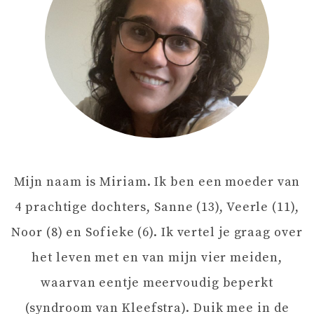
C
H
T
N
A
Mijn naam is Miriam. Ik ben een moeder van
V
4 prachtige dochters, Sanne (13), Veerle (11),
I
Noor (8) en Sofieke (6). Ik vertel je graag over
het leven met en van mijn vier meiden,
G
waarvan eentje meervoudig beperkt
A
(syndroom van Kleefstra). Duik mee in de