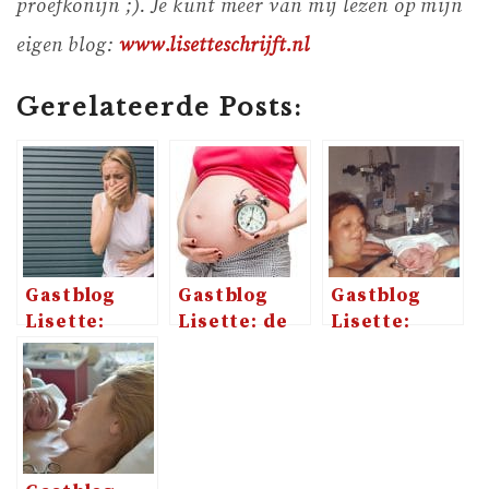
proefkonijn ;). Je kunt meer van mij lezen op mijn
eigen blog:
www.lisetteschrijft.nl
Gerelateerde Posts:
Gastblog
Gastblog
Gastblog
Lisette:
Lisette: de
Lisette:
zwangerschapsmisselijkheid
laatste
bevallen in
loodjes
het
ziekenhuis