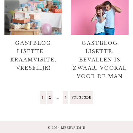
GASTBLOG
GASTBLOG
LISETTE –
LISETTE:
KRAAMVISITE,
BEVALLEN IS
VRESELIJK!
ZWAAR. VOORAL
VOOR DE MAN
B
1
2
…
4
VOLGENDE
E
R
© 2024 MEERVANMIR