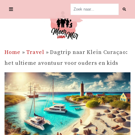
Skip
to
content
Home
»
Travel
»
Dagtrip naar Klein Curaçao:
het ultieme avontuur voor ouders en kids