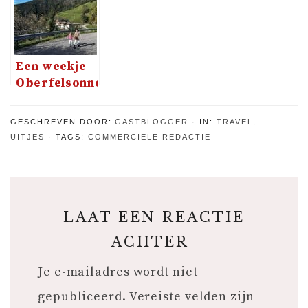
kinderen:
Museum
een
betoverend
avontuur
Een weekje
zonder
Oberfelsonnerhof
stress
in Zuid-
Tirol, Italië
GESCHREVEN DOOR:
GASTBLOGGER
IN:
TRAVEL
,
UITJES
TAGS:
COMMERCIËLE REDACTIE
LAAT EEN REACTIE
ACHTER
Je e-mailadres wordt niet
gepubliceerd.
Vereiste velden zijn