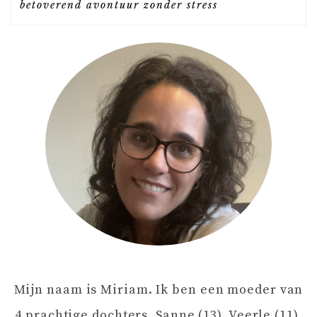
betoverend avontuur zonder stress
I
C
H
T
N
A
V
Mijn naam is Miriam. Ik ben een moeder van
I
4 prachtige dochters, Sanne (13), Veerle (11),