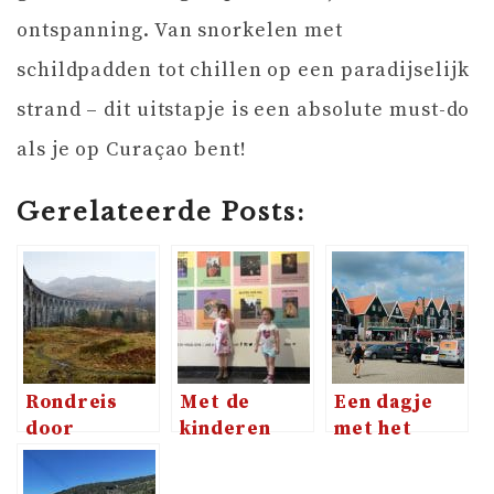
ontspanning. Van snorkelen met
schildpadden tot chillen op een paradijselijk
strand – dit uitstapje is een absolute must-do
als je op Curaçao bent!
Gerelateerde Posts:
Rondreis
Met de
Een dagje
door
kinderen
met het
Schotland
naar het
gezin naar
met
Frans Hals
Volendam