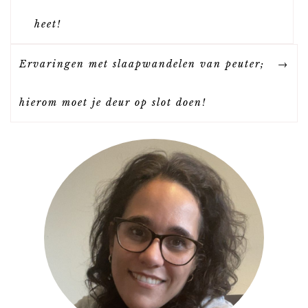
E
heet!
R
Ervaringen met slaapwandelen van peuter;
I
hierom moet je deur op slot doen!
C
H
T
N
A