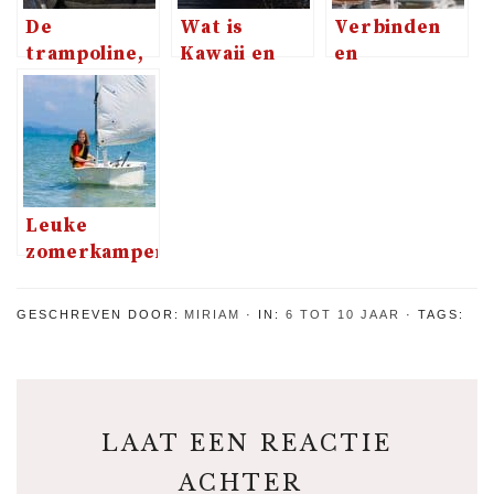
De
Wat is
Verbinden
trampoline,
Kawaii en
en
oftewel de
hoe leer je
verbonden
beste
Kawaii
door de
aanschaf
tekenen?
schooljaren
voor de
heen
kinderen
Leuke
zomerkampen
voor de
meiden
GESCHREVEN DOOR:
MIRIAM
IN:
6 TOT 10 JAAR
TAGS:
LAAT EEN REACTIE
ACHTER