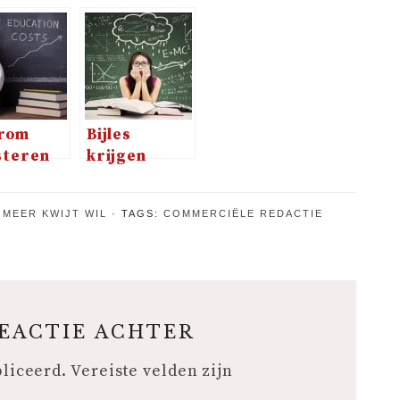
rom
Bijles
steren
krijgen
zelf en
draagt bij
rwijs
aan rust
 MEER KWIJT WIL
TAGS:
COMMERCIËLE REDACTIE
binnen het
gezin
REACTIE ACHTER
bliceerd.
Vereiste velden zijn