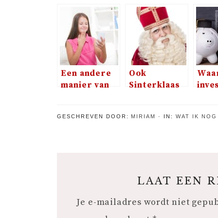
Een andere
Ook
Waa
manier van
Sinterklaas
inve
communiceren
draagt soms
in je
met je kind
lenzen
onde
GESCHREVEN DOOR:
MIRIAM
IN:
WAT IK NOG
LAAT EEN 
Je e-mailadres wordt niet gepu