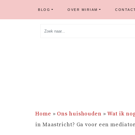
BLOG
OVER MIRIAM
CONTAC
Skip
to
content
Home
»
Ons huishouden
»
Wat ik no
in Maastricht? Ga voor een mediator