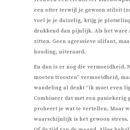
een otter terwijl je gewoon stilzit (
voel je je duizelig, krijg je plotseli
drukkend dan pijnlijk. Als het ware a
zitten. Geen agressieve olifant, ma
houding, uiteraard.
En dan is er nog die vermoeidheid. 
moeten troosten”-vermoeidheid, maar
wandeling al denkt “ik moet even li
Combineer dat met een paniekerig ge
probeert je wat te vertellen. Maar w
waarschijnlijk is het gewoon stress
Of de tijd van de maand. Alles beha