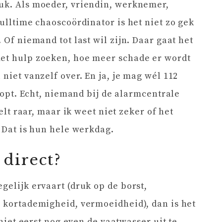
ruk. Als moeder, vriendin, werknemer,
fulltime chaoscoördinator is het niet zo gek
 Of niemand tot last wil zijn. Daar gaat het
met hulp zoeken, hoe meer schade er wordt
 niet vanzelf over. En ja, je mag wél 112
klopt. Echt, niemand bij de alarmcentrale
oelt raar, maar ik weet niet zeker of het
. Dat is hun hele werkdag.
 direct?
gelijk ervaart (druk op de borst,
, kortademigheid, vermoeidheid), dan is het
t niet eerst nog even de vaatwasser uit te