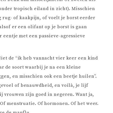
zonder tropisch eiland in zicht). Misschien
ng rug- of kaakpijn, of voelt je borst eerder
lsof er een olifant op je borst is gaan
ar eentje met een passieve-agressieve
Niet de “ik heb vannacht vier keer een kind
 de soort waarbij je na een kleine
ggen, en misschien ook een beetje huilen”.
voel of benauwdheid, en voilà, je lijf
ij vrouwen zijn goed in negeren. Want ja,
. Of menstruatie. Of hormonen. Of het weer.
lve de manflu.