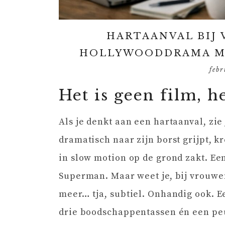
HARTAANVAL BIJ 
HOLLYWOODDRAMA MA
febr
Het is geen film, het
Als je denkt aan een hartaanval, zie
dramatisch naar zijn borst grijpt, k
in slow motion op de grond zakt. Een
Superman. Maar weet je, bij vrouwen 
meer… tja, subtiel. Onhandig ook. E
drie boodschappentassen én een peut