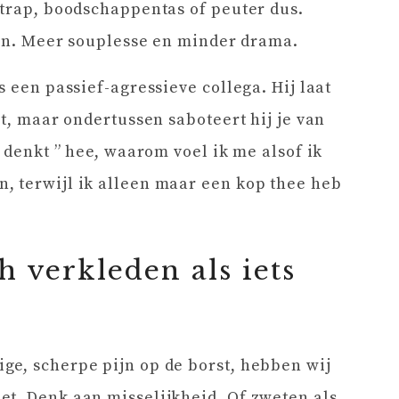
 trap, boodschappentas of peuter dus.
even. Meer souplesse en minder drama.
s een passief-agressieve collega. Hij laat
it, maar ondertussen saboteert hij je van
e denkt ” hee, waarom voel ik me alsof ik
, terwijl ik alleen maar een kop thee heb
h verkleden als iets
ge, scherpe pijn op de borst, hebben wij
et. Denk aan misselijkheid. Of zweten als