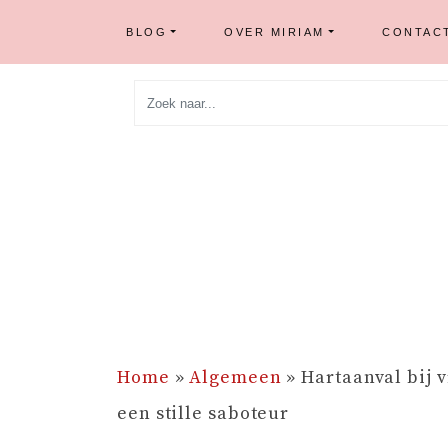
BLOG
OVER MIRIAM
CONTAC
Skip
to
content
Home
»
Algemeen
»
Hartaanval bij
een stille saboteur