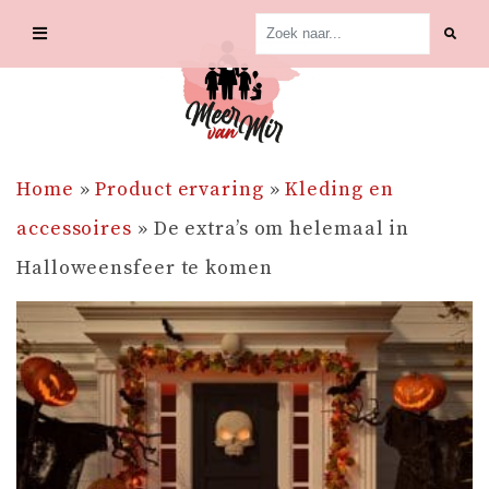
Skip
to
content
Home
»
Product ervaring
»
Kleding en
accessoires
»
De extra’s om helemaal in
Halloweensfeer te komen