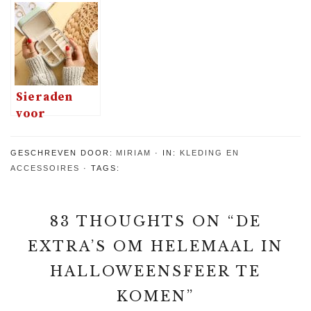
betekent
identieke
hebben
gewoon
jurkjes
langere
prachtig
zoektocht
armen: dit
zijn mijn
shoptips
Sieraden
voor
verschillende
gelegenheden
GESCHREVEN DOOR:
MIRIAM
IN:
KLEDING EN
ACCESSOIRES
TAGS:
83 THOUGHTS ON “
DE
EXTRA’S OM HELEMAAL IN
HALLOWEENSFEER TE
KOMEN
”