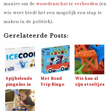
manier om de
woordenschat te verbreden
(en
wie weet biedt het een mogelijk een stap te
maken in de politiek).
Gerelateerde Posts:
Spijbelende
Met Road
Wie kan al
pinguïns in
Trip Bingo
zijn stoeltjes
IceCool van
wordt een
kwijt op
Brain Games
autoreis een
Pick-Up
spelletje
Pete?