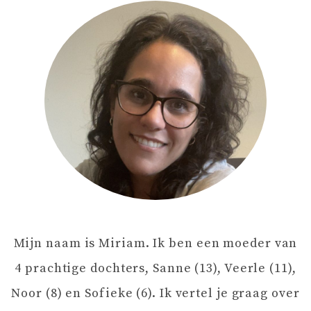
H
T
N
A
V
I
Mijn naam is Miriam. Ik ben een moeder van
G
4 prachtige dochters, Sanne (13), Veerle (11),
A
Noor (8) en Sofieke (6). Ik vertel je graag over