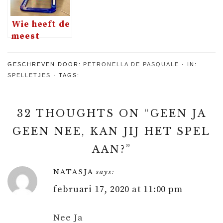
Wie heeft de
meest
stabiele
hand voor
GESCHREVEN DOOR:
PETRONELLA DE PASQUALE
IN:
ValliBalli?
SPELLETJES
TAGS:
32 THOUGHTS ON “
GEEN JA
GEEN NEE, KAN JIJ HET SPEL
AAN?
”
NATASJA
says:
februari 17, 2020 at 11:00 pm
Nee Ja