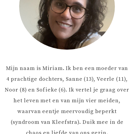
N
A
V
I
Mijn naam is Miriam. Ik ben een moeder van
G
4 prachtige dochters, Sanne (13), Veerle (11),
A
Noor (8) en Sofieke (6). Ik vertel je graag over
het leven met en van mijn vier meiden,
T
waarvan eentje meervoudig beperkt
I
(syndroom van Kleefstra). Duik mee in de
chaos en liefde van ons gezin.