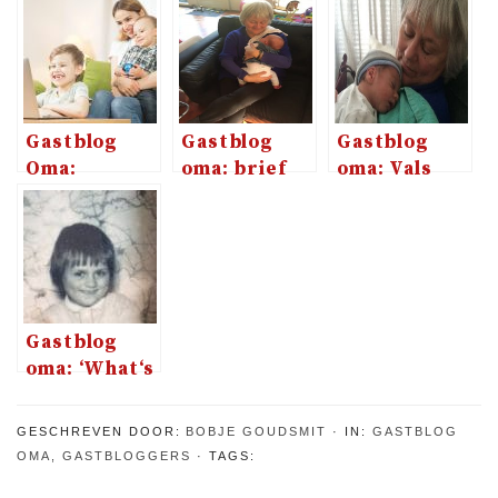
Gastblog
Gastblog
Gastblog
Oma:
oma: brief
oma: Vals
voorlezen
aan jarige
beschuldigd
met
Veerle
(of niet?)
Facetime
Gastblog
oma: ‘What‘s
in a word?’
GESCHREVEN DOOR:
BOBJE GOUDSMIT
IN:
GASTBLOG
OMA
,
GASTBLOGGERS
TAGS: