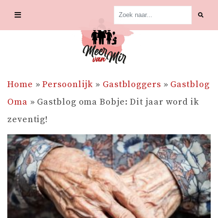
Skip
to
content
Home
»
Persoonlijk
»
Gastbloggers
»
Gastblog
Oma
»
Gastblog oma Bobje: Dit jaar word ik
zeventig!