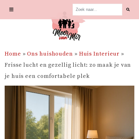
Skip
to
content
Home
»
Ons huishouden
»
Huis Interieur
»
Frisse lucht en gezellig licht: zo maak je van
je huis een comfortabele plek