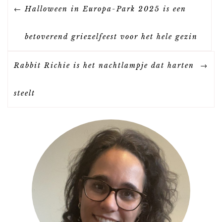
B
Halloween in Europa-Park 2025 is een
E
betoverend griezelfeest voor het hele gezin
R
Rabbit Richie is het nachtlampje dat harten
I
steelt
C
H
T
N
A