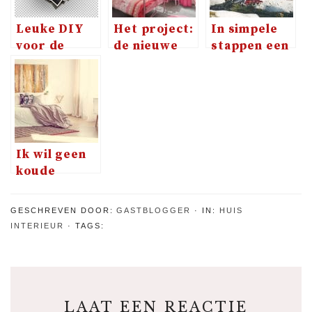
Leuke DIY
Het project:
In simpele
voor de
de nieuwe
stappen een
wintermaanden:
meisjeskamer
mooie
hang op die
voor de
wintertuin
baby- en
kleuter
familiefoto’s!
Ik wil geen
koude
voeten meer
GESCHREVEN DOOR:
GASTBLOGGER
IN:
HUIS
INTERIEUR
TAGS:
LAAT EEN REACTIE