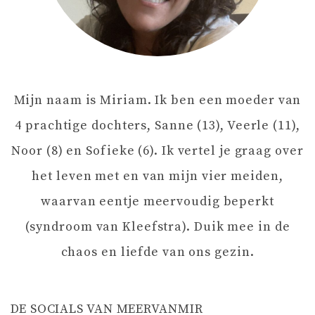
V
I
Mijn naam is Miriam. Ik ben een moeder van
G
4 prachtige dochters, Sanne (13), Veerle (11),
A
Noor (8) en Sofieke (6). Ik vertel je graag over
het leven met en van mijn vier meiden,
T
waarvan eentje meervoudig beperkt
I
(syndroom van Kleefstra). Duik mee in de
chaos en liefde van ons gezin.
E
DE SOCIALS VAN MEERVANMIR