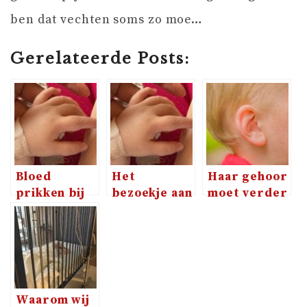
ben dat vechten soms zo moe…
Gerelateerde Posts:
Bloed
Het
Haar gehoor
prikken bij
bezoekje aan
moet verder
een baby?
de
uitgezocht
Dat gaat niet
kinderarts,
worden
zomaar
hoe is het
nu?
Waarom wij