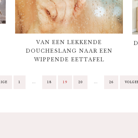
VAN EEN LEKKENDE
D
DOUCHESLANG NAAR EEN
WIPPENDE EETTAFEL
B
RIGE
1
…
18
19
20
…
26
VOLGE
E
R
I