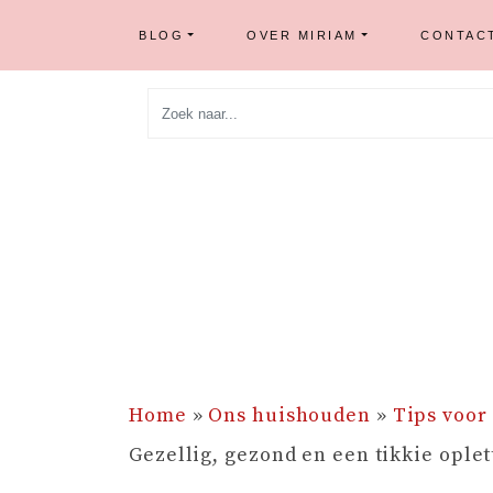
BLOG
OVER MIRIAM
CONTAC
Skip
to
content
Home
»
Ons huishouden
»
Tips voor
Gezellig, gezond en een tikkie ople