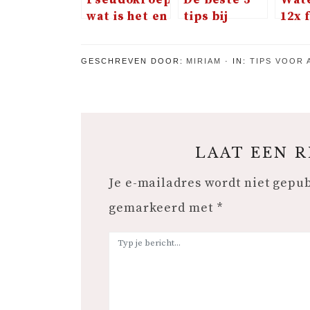
wat is het en
tips bij
12x 
hoe herken
verkoudheid
je het?
of buikgriep
GESCHREVEN DOOR:
MIRIAM
IN:
TIPS VOOR 
LAAT EEN 
Je e-mailadres wordt niet gepu
gemarkeerd met
*