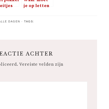
feitjes
je op letten
bij bruin
brood?
ALLE DAGEN
TAGS:
REACTIE ACHTER
bliceerd.
Vereiste velden zijn