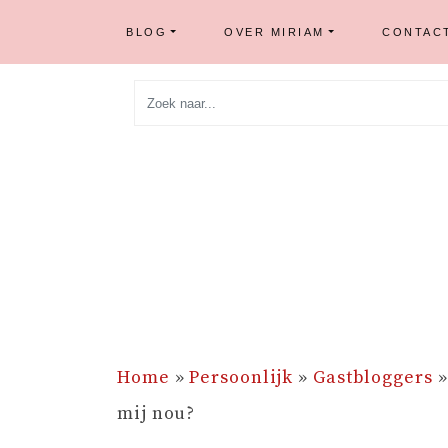
BLOG
OVER MIRIAM
CONTAC
Skip
to
content
Home
»
Persoonlijk
»
Gastbloggers
mij nou?