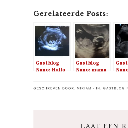
Gerelateerde Posts:
Gastblog
Gastblog
Gast
Nano: Hallo
Nano: mama
Nano
wereld, ik
kan nu niet
een
kom er aan!
meer om mij
magi
GESCHREVEN DOOR:
MIRIAM
IN:
GASTBLOG 
heen
gre
voor
LAAT EEN 