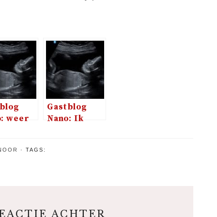
blog
Gastblog
: weer
Nano: Ik
lastig?
sche
Hoezo?
NOOR
TAGS:
ns
bij!
REACTIE ACHTER