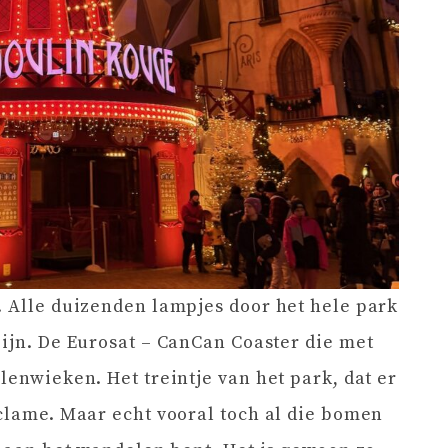
. Alle duizenden lampjes door het hele park
zijn. De Eurosat – CanCan Coaster die met
lenwieken. Het treintje van het park, dat er
eclame. Maar echt vooral toch al die bomen