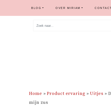
BLOG
OVER MIRIAM
CONTAC
Skip
to
content
Home
»
Product ervaring
»
Uitjes
»
D
mijn zus