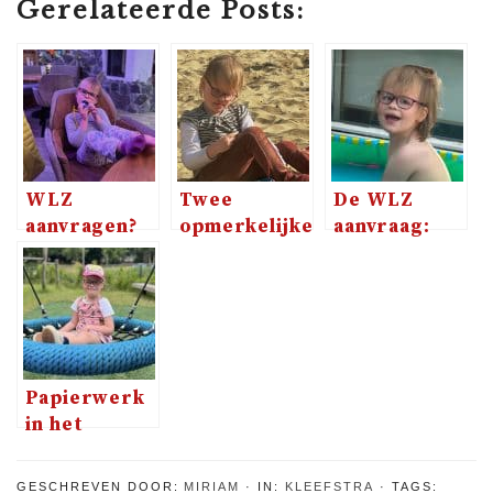
Gerelateerde Posts:
WLZ
Twee
De WLZ
aanvragen?
opmerkelijke
aanvraag:
Bureaucratie
eerste
eindelijk een
ten top!
reacties na
besluit
de diagnose
van Noor
Papierwerk
in het
kwadraat
GESCHREVEN DOOR:
MIRIAM
IN:
KLEEFSTRA
TAGS: