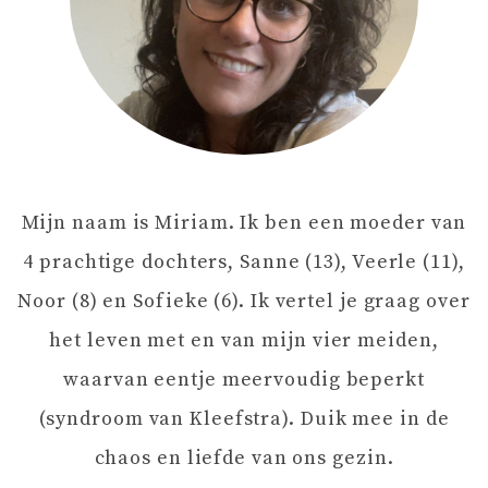
T
N
A
V
Mijn naam is Miriam. Ik ben een moeder van
I
4 prachtige dochters, Sanne (13), Veerle (11),
G
Noor (8) en Sofieke (6). Ik vertel je graag over
het leven met en van mijn vier meiden,
A
waarvan eentje meervoudig beperkt
T
(syndroom van Kleefstra). Duik mee in de
chaos en liefde van ons gezin.
I