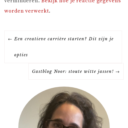
verminderen.
Bekijk hoe je reactie gegevens
worden verwerkt
.
B
Een creatieve carrière starten? Dit zijn je
E
opties
R
Gastblog Noor: stoute witte jassen!
I
C
H