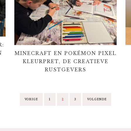
R:
N
MINECRAFT EN POKÉMON PIXEL
KLEURPRET, DE CREATIEVE
RUSTGEVERS
B
VORIGE
1
2
3
VOLGENDE
E