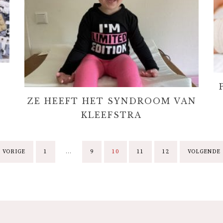
ZE HEEFT HET SYNDROOM VAN
KLEEFSTRA
B
VORIGE
1
…
9
10
11
12
VOLGENDE
E
R