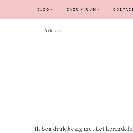
BLOG
OVER MIRIAM
CONTAC
Skip
to
content
Ik ben druk bezig met het herindele