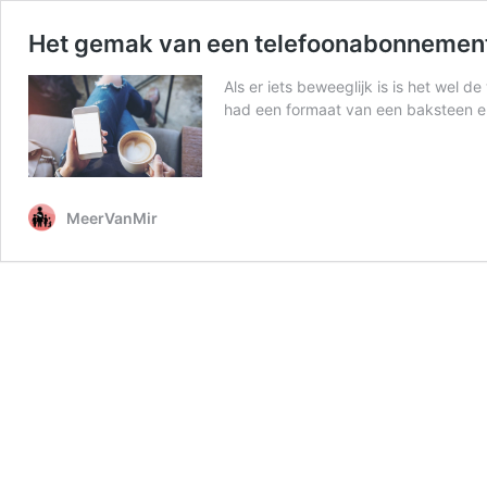
Het gemak van een telefoonabonnemen
Als er iets beweeglijk is is het wel 
had een formaat van een baksteen en
MeerVanMir