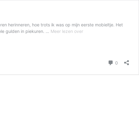
ren herinneren, hoe trots ik was op mijn eerste mobieltje. Het
Het
ele gulden in piekuren. …
Meer lezen over
gemak
van
een
telefoonabonnement
reacties
0
van
tegenwoordig