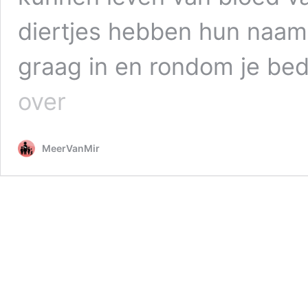
diertjes hebben hun naam 
graag in en rondom je bed 
Hoe
over
voorkom
je
bedwantsenbeten?
MeerVanMir
Tips
voor
een
gezonde
nachtrust