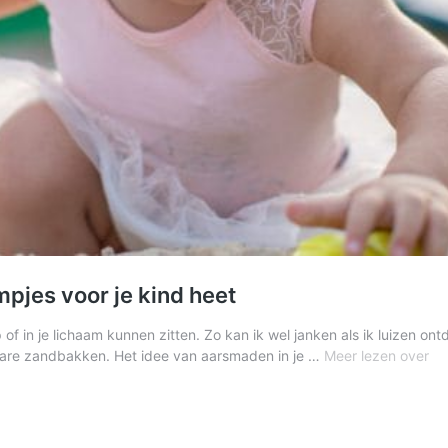
pjes voor je kind heet
 of in je lichaam kunnen zitten. Zo kan ik wel janken als ik luizen o
All
nbare zandbakken. Het idee van aarsmaden in je …
Meer lezen over
ov
he
le
da