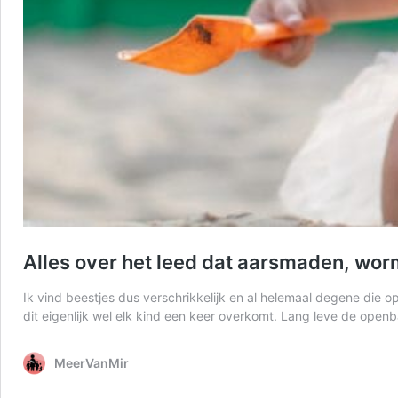
Alles over het leed dat aarsmaden, worm
Ik vind beestjes dus verschrikkelijk en al helemaal degene die op
dit eigenlijk wel elk kind een keer overkomt. Lang leve de ope
MeerVanMir